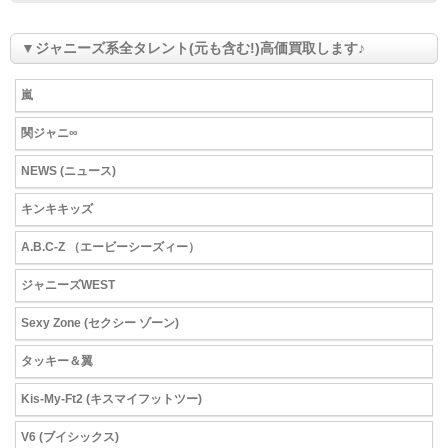
▼ジャニーズ系全タレント(元も含む!)高価買取します♪
嵐
関ジャニ∞
NEWS (ニュース)
キンキキッズ
A.B.C-Z （エービーシーズィー）
ジャニーズWEST
Sexy Zone (セクシー ゾーン)
タッキー＆翼
Kis-My-Ft2 (キスマイフットツー)
V6 (ブイシックス)