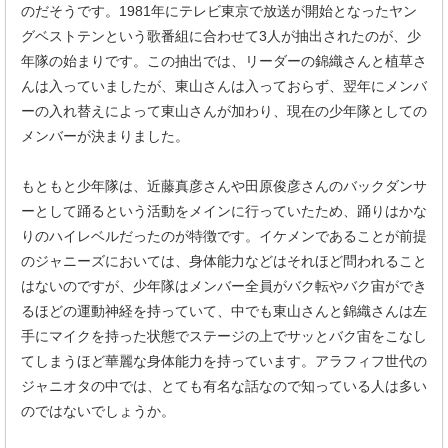
のだそうです。1981年にテレビ東京で放送が開始となったヤン
グベストテンという歌番組に合わせて3人が抽出されたのが、少
年隊の始まりです。この抽出では、リーダーの錦織さんと植草さ
んは入っていましたが、東山さんは入っておらず、翌年にメンバ
ーの入れ替えによって東山さんが加わり、現在の少年隊としての
メンバーが決まりました。
もともと少年隊は、近藤真彦さんや田原俊彦さんのバックダンサ
ーとして踊るという活動をメインに行っていたため、踊りはかな
りのハイレベルだったのが特徴です。イケメンであることが前提
のジャニーズにおいては、身体能力などはそれほど問われること
はないのですが、少年隊はメンバー全員がバク転やバク宙ができ
るほどの運動神経を持っていて、中でも東山さんと錦織さんは左
手にマイクを持った状態でステージの上でサッとバク宙をこなし
てしまうほど華麗な身体能力を持っています。アラフィフ世代の
ジャニオタの中では、とても有名な話なので知っている人は多い
のではないでしょうか。