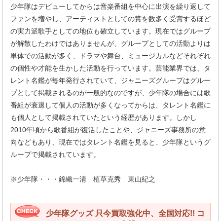
少年隊はデビューしてからは音楽番組を中心に出演を繰り返して
ファンを増やし、アーティストとしての賞を数多く受賞するほど
の実力派歌手としての地位も確立しています。現在ではグループ
が解散したわけではありませんが、グループとしての活動よりは
単体での活動が多く、ドラマや舞台、ミュージカルなどそれぞれ
の個性や才能を生かした活動を行っています。芸能業界では、タ
レント名鑑が毎年発行されていて、ジャニーズグループはグルー
プとして掲載されるのが一般的なのですが、少年隊の場合には歌
番組が衰退して個人の活動が多くなってからは、タレント名鑑に
も個人として掲載されていたという経歴があります。しかし
2010年頃から歌番組が復活したことや、ジャニーズ事務所の意
向などもあり、現在ではタレント名鑑を見ると、少年隊というグ
ループで掲載されています。
※少年隊・・・錦織一清 植草克秀 東山紀之
少年隊グッズ 只今買取強化中、全国対応!! コ