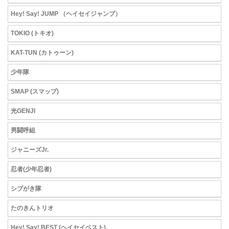
Hey! Say! JUMP （ヘイセイジャンプ）
TOKIO (トキオ)
KAT-TUN (カトゥーン)
少年隊
SMAP (スマップ)
光GENJI
男闘呼組
ジャニーズJr.
忍者(少年忍者)
シブがき隊
たのきんトリオ
Hey! Say! BEST (ヘイセイベスト)