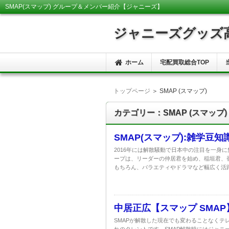
SMAP(スマップ) グループ＆メンバー紹介【ジャニーズ】
ジャニーズグッズ高
ホーム
宅配買取総合TOP
トップページ
＞ SMAP (スマップ)
カテゴリー：SMAP (スマップ)
SMAP(スマップ):雑学豆知
2016年には解散騒動で日本中の注目を一身
ープは、リーダーの仲居君を始め、稲垣君、
もちろん、バラエティやドラマなど幅広く活躍
中居正広【スマップ SMA
SMAPが解散した現在でも変わることなくテレ