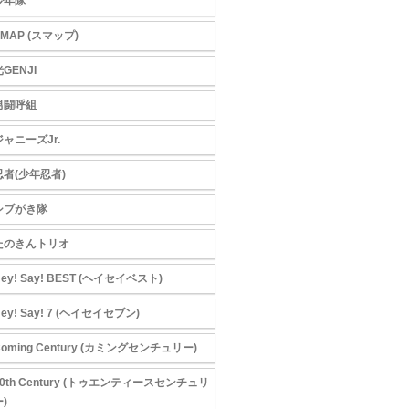
少年隊
SMAP (スマップ)
GENJI
男闘呼組
ジャニーズJr.
忍者(少年忍者)
シブがき隊
たのきんトリオ
ey! Say! BEST (ヘイセイベスト)
ey! Say! 7 (ヘイセイセブン)
Coming Century (カミングセンチュリー)
20th Century (トゥエンティースセンチュリ
)