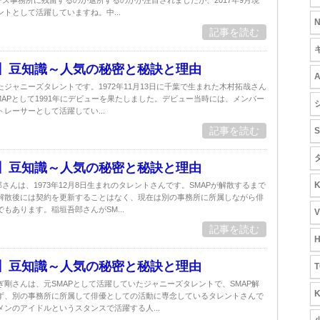
ーズ事務所に残留するのか退所するのかが注目されましたが、2017年9月現
トとして活躍していますね。中...
記事を読む
P】豆知識～人気の秘密と秘訣と理由
ジャニーズタレントです。1972年11月13日に千葉で生まれた木村拓哉さん
MAPとして1991年にデビューを果たしました。デビュー当時には、メンバー
レーサーとして活躍してい...
記事を読む
S
P】豆知識～人気の秘密と秘訣と理由
さんは、1973年12月8日生まれのタレントさんです。SMAPが解散するまで
解散後には契約を更新することはなく、現在は別の事務所に所属しながら俳
もあります。稲垣吾郎さんがSM...
記事を読む
P】豆知識～人気の秘密と秘訣と理由
T
剛さんは、元SMAPとして活躍していたジャニーズタレントで、SMAP解
ず、別の事務所に所属して俳優としての活動に専念しているタレントさんで
ンのアイドルというスタンスで活躍する人...