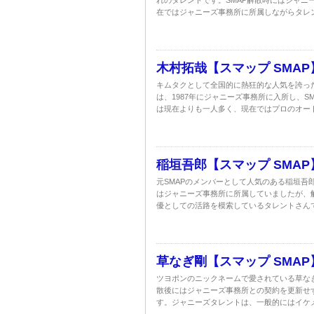
れのタレントです。SMAP解散時にはジャニ
在ではジャニーズ事務所に所属しながらタレン
木村拓哉【スマップ SMA
キムタクとして全国的に熱狂的な人気を誇った
は、1987年にジャニーズ事務所に入所し、S
は現在よりも一人多く、現在ではプロのオート
稲垣吾郎【スマップ SMA
元SMAPのメンバーとして人気のある稲垣吾郎
はジャニーズ事務所に所属していましたが、
優としての活路を模索しているタレントさんで
草なぎ剛【スマップ SMA
ツヨポンのニックネームで愛されている草なぎ
散後にはジャニーズ事務所との契約を更新せ
す。ジャニーズタレントは、一般的にはイケメ