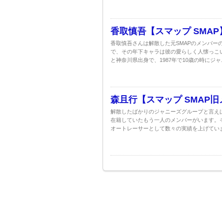
香取慎吾【スマップ SMA
香取慎吾さんは解散した元SMAPのメンバーの
で、その年下キャラは彼の愛らしく人懐っこ
と神奈川県出身で、1987年で10歳の時にジャ
森且行【スマップ SMAP
解散したばかりのジャニーズグループと言えば
在籍していたもう一人のメンバーがいます。そ
オートレーサーとして数々の実績を上げていま