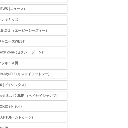
NEWS (ニュース)
キンキキッズ
A.B.C-Z （エービーシーズィー）
ジャニーズWEST
exy Zone (セクシー ゾーン)
タッキー＆翼
Kis-My-Ft2 (キスマイフットツー)
V6 (ブイシックス)
Hey! Say! JUMP （ヘイセイジャンプ）
OKIO (トキオ)
KAT-TUN (カトゥーン)