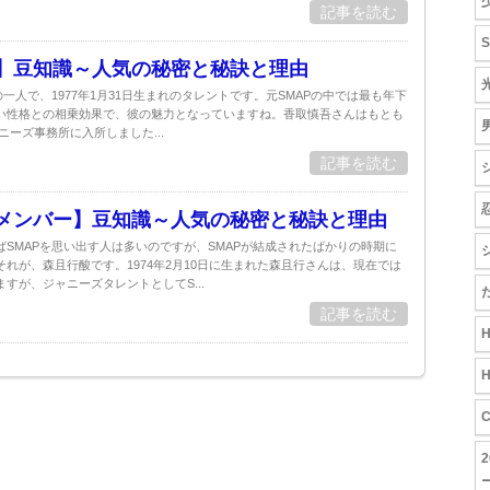
記事を読む
P】豆知識～人気の秘密と秘訣と理由
光
一人で、1977年1月31日生まれのタレントです。元SMAPの中では最も年下
い性格との相乗効果で、彼の魅力となっていますね。香取慎吾さんはもとも
ニーズ事務所に入所しました...
記事を読む
旧メンバー】豆知識～人気の秘密と秘訣と理由
SMAPを思い出す人は多いのですが、SMAPが結成されたばかりの時期に
れが、森且行酸です。1974年2月10日に生まれた森且行さんは、現在では
すが、ジャニーズタレントとしてS...
記事を読む
H
H
ー