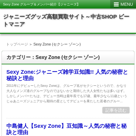
MENU
Sexy Zone グループ＆メンバー紹介【ジャニーズ】
ジャニーズグッズ高額買取サイト～中古SHOP ビー
トマニア
トップページ
＞ Sexy Zone (セクシー ゾーン)
カテゴリー：Sexy Zone (セクシー ゾーン)
Sexy Zone:ジャニーズ雑学豆知識!! 人気の秘密と
秘訣と理由
2011年にデビューしたSexy Zoneは、グループ名がセクシーというので、かなり
大人なメンズ達のグループなのではないかと期待した大人女性たちは多いはず。
しかしメンバーたちは、デビュー当時は最年長でも17歳、最年少なら11歳という
じゅあニーズジュニアから期待の星としてデビューを果たした若者のグルー...
記事を読む
中島健人【Sexy Zone】豆知識～人気の秘密と秘
訣と理由