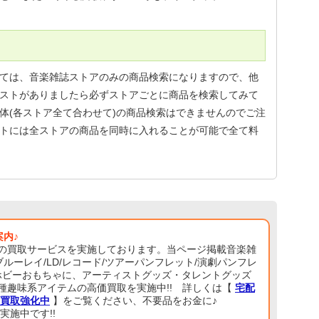
ては、音楽雑誌ストアのみの商品検索になりますので、他
ストがありましたら必ずストアごとに商品を検索してみて
体(各ストア全て合わせて)の商品検索はできませんのでご注
トには全ストアの商品を同時に入れることが可能で全て料
案内♪
の買取サービスを実施しております。当ページ掲載音楽雑
/ブルーレイ/LD/レコード/ツアーパンフレット/演劇パンフレ
ア/ホビーおもちゃに、アーティストグッズ・タレントグッズ
種趣味系アイテムの高価買取を実施中!! 詳しくは【
宅配
ズ買取強化中
】をご覧ください、不要品をお金に♪
実施中です!!