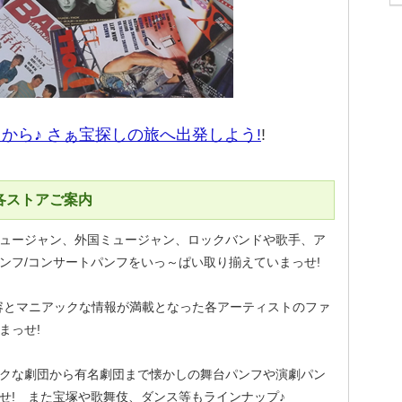
から♪ さぁ宝探しの旅へ出発しよう!
!
各ストアご案内
ュージャン、外国ミュージャン、ロックバンドや歌手、ア
ンフ/コンサートパンフをいっ～ぱい取り揃えていまっせ!
容とマニアックな情報が満載となった各アーティストのファ
まっせ!
クな劇団から有名劇団まで懐かしの舞台パンフや演劇パン
せ! また宝塚や歌舞伎、ダンス等もラインナップ♪