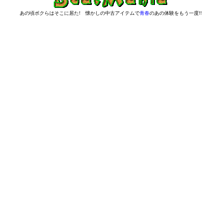
あの頃ボクらはそこに居た! 懐かしの中古アイテムで
青春
のあの体験をもう一度!!