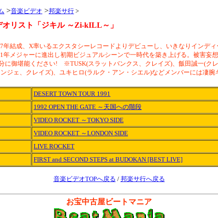
>
>
ーム
音楽ビデオ
邦楽サ行
>
オリスト「ジキル ～Zi-kILL～」
987年結成、X率いるエクスタシーレコードよりデビューし、いきなりインデ
1991年メジャーに進出し初期ビジュアルシーンで一時代を築き上げる。被害妄
分に御堪能ください! ※TUSK(スラットバンクス、クレイズ)、飯田誠一(ク
ランジェ、クレイズ)、ユキヒロ(ラルク・アン・シエル)などメンバーには凄腕
DESERT TOWN TOUR 1991
1992 OPEN THE GATE ～天国への階段
VIDEO ROCKET ～TOKYO SIDE
VIDEO ROCKET ～LONDON SIDE
LIVE ROCKET
FIRST and SECOND STEPS at BUDOKAN [BEST LIVE]
音楽ビデオTOPへ戻る
/
邦楽サ行へ戻る
お宝中古屋ビートマニア