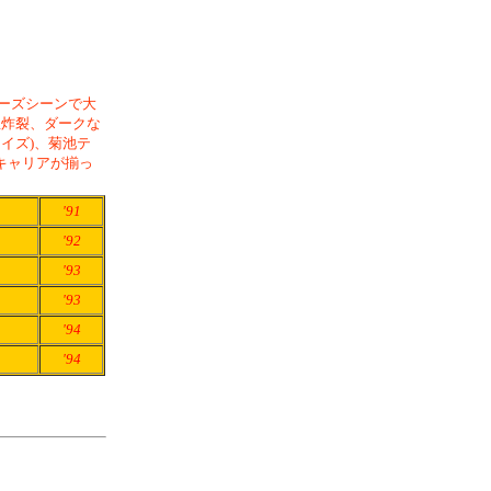
ィーズシーンで大
想炸裂、ダークな
レイズ)、菊池テ
キャリアが揃っ
'91
'92
'93
'93
'94
'94