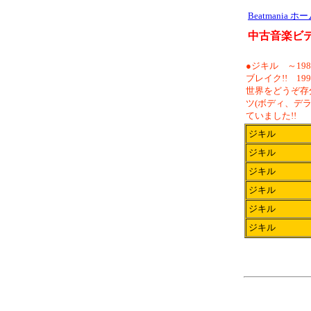
Beatmania ホ
中古音楽ビデ
●ジキル ～1
ブレイク!! 
世界をどうぞ存
ツ(ボディ、デ
ていました!!
ジキル
ジキル
ジキル
ジキル
ジキル
ジキル