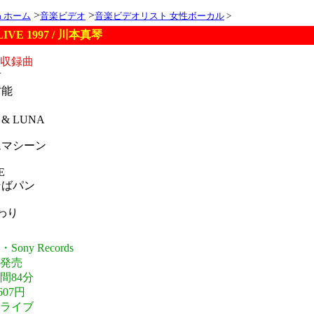
>
>
ia ホーム
音楽ビデオ
音楽ビデオリスト 女性ボーカル
>
IVE 1997 / 川本真琴
オ収録曲
前
才能
 & LUNA
ムマシーン
E
そばパン
まわり
ony Records
年発売
間84分
607円
・ライブ