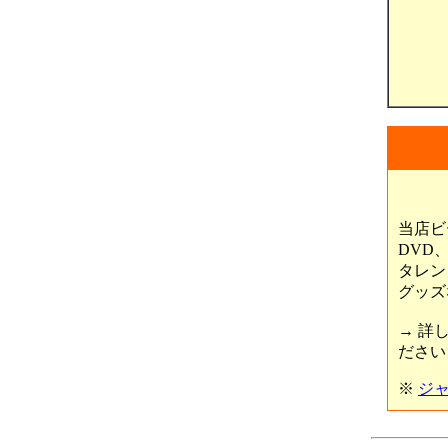
当店ビ
DVD
タレン
グッズ
→ 詳
ださい
※
ジ