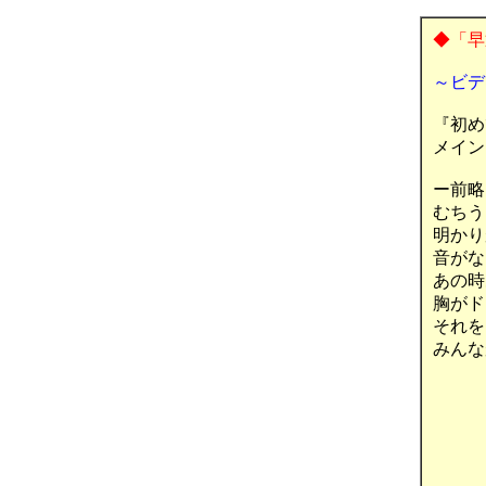
◆「早退
～ビデ
『初めて
メインに
ー前略
むちう
明かり
音がな
あの時
胸がド
それを
みんな
川