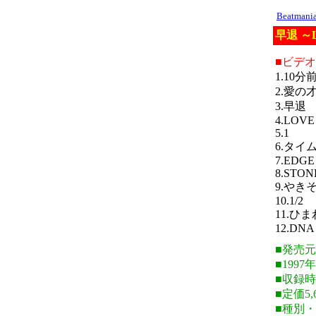
Beatman
早退 ～L
■ビデ
1.10分
2.愛の
3.早退
4.LOVE
5.1
6.タイ
7.EDGE
8.STON
9.やき
10.1/2
11.ひ
12.DNA
■発売元・S
■1997
■収録時
■定価5,
■種別