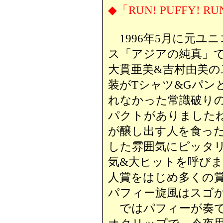
◆「RUN! PUFFY! R
1996年5月に元ユ
ス「アジアの純真」
大貫亜美&吉村由美の
装がTシャツ&Gパン
れなかった常識破り
パクトがありました
が醸し出す人を食っ
した雰囲気にピッタ
気&大ヒットを呼びま
人賞をはじめ多くの
パフィー旋風はスゴか
ではパフィーが奏で