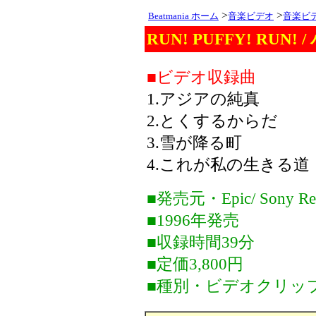
>
>
Beatmania ホーム
音楽ビデオ
音楽ビ
RUN! PUFFY! RUN!
■ビデオ収録曲
1.アジアの純真
2.とくするからだ
3.雪が降る町
4.これが私の生きる道
■発売元・Epic/ Sony Re
■1996年発売
■収録時間39分
■定価3,800円
■種別・ビデオクリッ