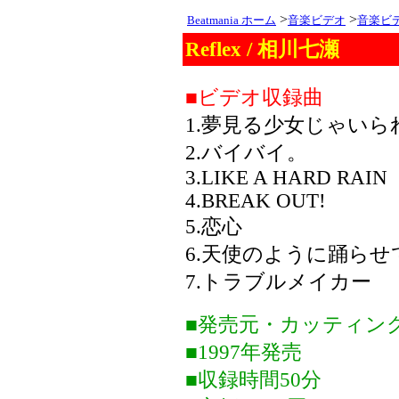
>
>
Beatmania ホーム
音楽ビデオ
音楽ビ
Reflex / 相川七瀬
■ビデオ収録曲
1.夢見る少女じゃいら
2.バイバイ。
3.LIKE A HARD RAIN
4.BREAK OUT!
5.恋心
6.天使のように踊らせ
7.トラブルメイカー
■発売元・カッティン
■1997年発売
■収録時間50分