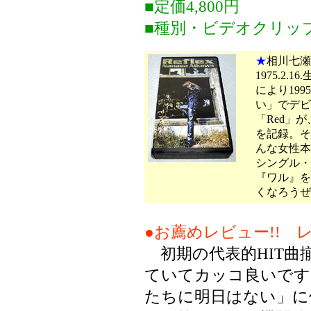
■定価4,800円
■種別・ビデオクリッ
★
相川七瀬
1975.2
により19
い」でデビ
「Red」
を記録。そ
んな女性本
シングル・
『ワル』を
くなろうぜ
●お薦めレビュー!! レ
初期の代表的HIT曲
ていてカッコ良いです
たちに明日はない」に