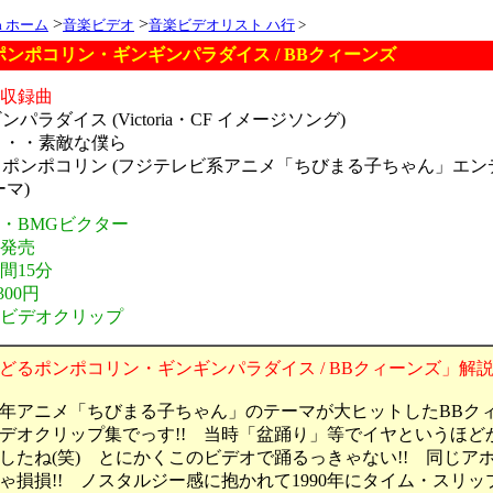
>
>
ia ホーム
音楽ビデオ
音楽ビデオリスト ハ行
>
ンポコリン・ギンギンパラダイス / BBクィーンズ
オ収録曲
ンパラダイス (Victoria・CF イメージソング)
ve・・・素敵な僕ら
どるポンポコリン (フジテレビ系アニメ「ちびまる子ちゃん」エン
マ)
元・BMGビクター
年発売
間15分
300円
・ビデオクリップ
どるポンポコリン・ギンギンパラダイス / BBクィーンズ」解説
0年アニメ「ちびまる子ちゃん」のテーマが大ヒットしたBBク
デオクリップ集でっす!! 当時「盆踊り」等でイヤというほど
したね(笑) とにかくこのビデオで踊るっきゃない!! 同じア
ゃ損損!! ノスタルジー感に抱かれて1990年にタイム・スリッ