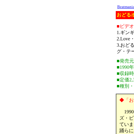
Beatman
おどるポ
■ビデ
1.ギンギ
2.Lo
3.お
グ・テー
■発売
■1990
■収録時
■定価2,
■種別
◆「お
199
ズ・ビ
ていま
踊らに