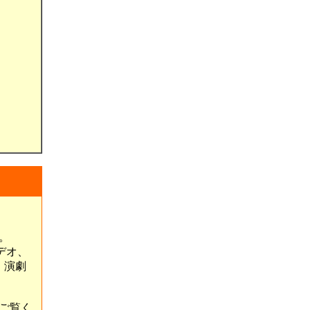
。
デオ、
、演劇
ご覧く