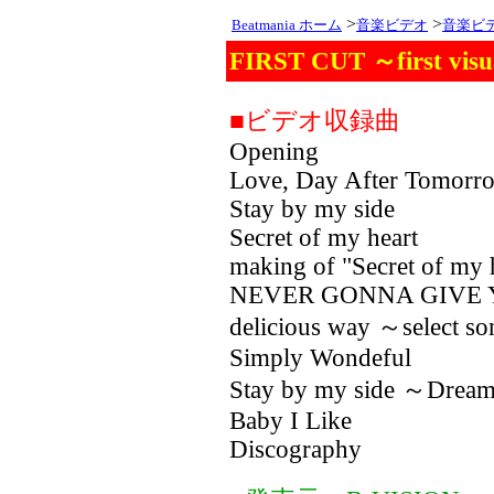
>
>
Beatmania ホーム
音楽ビデオ
音楽ビ
FIRST CUT ～first visu
■ビデオ収録曲
Opening
Love, Day After Tomorr
Stay by my side
Secret of my heart
making of "Secret of my 
NEVER GONNA GIVE 
delicious way ～select so
Simply Wondeful
Stay by my side ～Dream 
Baby I Like
Discography