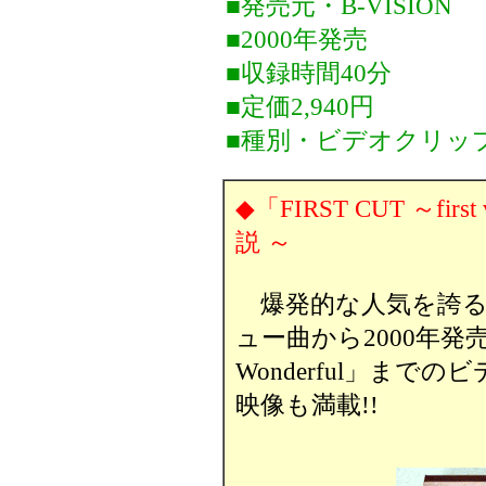
■発売元・B-VISION
■2000年発売
■収録時間40分
■定価2,940円
■種別・ビデオクリッ
◆「FIRST CUT ～first 
説 ～
爆発的な人気を誇る
ュー曲から2000年発売
Wonderful」ま
映像も満載!!