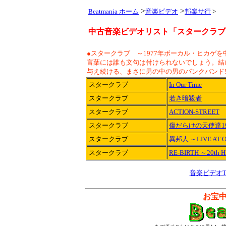
>
>
Beatmania ホーム
音楽ビデオ
邦楽サ行
>
中古音楽ビデオリスト「スタークラブ ～T
●スタークラブ ～1977年ボーカル・ヒカゲ
言葉には誰も文句は付けられないでしょう。結
与え続ける、まさに男の中の男のパンクバンド!!
スタークラブ
In Our Time
スタークラブ
若き暗殺者
スタークラブ
ACTION-STREET
スタークラブ
傷だらけの天使達19
スタークラブ
異邦人 ～LIVE AT O
スタークラブ
RE-BIRTH ～20th 
音楽ビデオT
お宝