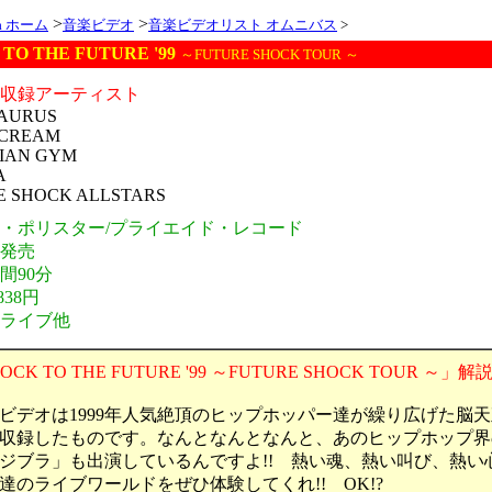
>
>
ia ホーム
音楽ビデオ
音楽ビデオリスト オムニバス
>
TO THE FUTURE '99
～FUTURE SHOCK TOUR ～
オ収録アーティスト
AURUS
SCREAM
IAN GYM
A
E SHOCK ALLSTARS
元・ポリスター/プライエイド・レコード
年発売
間90分
838円
・ライブ他
OCK TO THE FUTURE '99 ～FUTURE SHOCK TOUR ～」解
デオは1999年人気絶頂のヒップホッパー達が繰り広げた脳
収録したものです。なんとなんとなんと、あのヒップホップ界
ジブラ」も出演しているんですよ!! 熱い魂、熱い叫び、熱い
達のライブワールドをぜひ体験してくれ!! OK!?