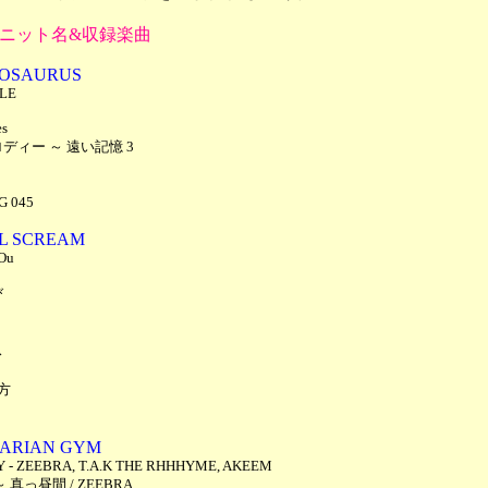
ニット名&収録楽曲
OSAURUS
YLE
es
ディー ～ 遠い記憶 3
G 045
L SCREAM
Ou
び
ス
方
ARIAN GYM
 - ZEEBRA, T.A.K THE RHHHYME, AKEEM
～ 真っ昼間 / ZEEBRA