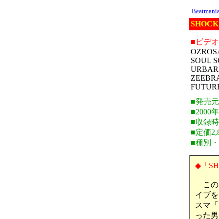
Beatman
SHOCK 
■ビデ
OZROS
SOUL 
URBAR
ZEEBR
FUTUR
■発売
■2000
■収録時
■定価2,
■種別
◆「SH
このビ
イブを
スマ「
った男