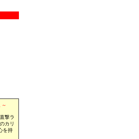
説 ～
天直撃ラ
のカリ
心を持