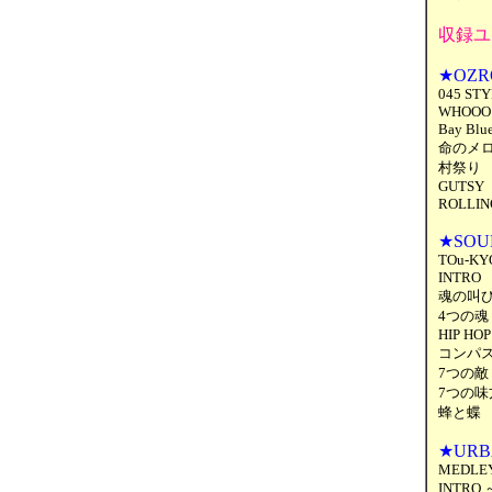
収録ユ
★OZR
045 ST
WHOOO
Bay Blu
命のメロ
村祭り
GUTSY
ROLLIN
★SOU
TOu-KY
INTRO
魂の叫
4つの魂
HIP HOP
コンパ
7つの敵
7つの味
蜂と蝶
★URB
MEDLEY
INTRO 