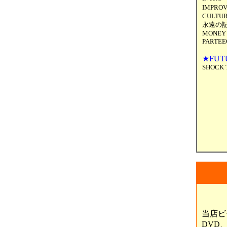
IMPROV
CULTURE
永遠の記憶 
MONEY 
PARTEEC
★FUT
SHOCK 
当店ビ
DVD