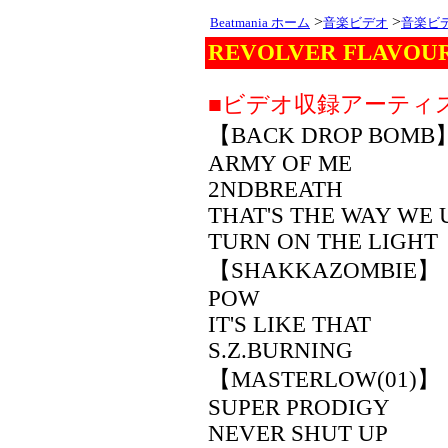
>
>
Beatmania ホーム
音楽ビデオ
音楽ビ
REVOLVER FLAVOU
■ビデオ収録アーティ
【BACK DROP BOMB
ARMY OF ME
2NDBREATH
THAT'S THE WAY WE 
TURN ON THE LIGHT
【SHAKKAZOMBIE】
POW
IT'S LIKE THAT
S.Z.BURNING
【MASTERLOW(01)】
SUPER PRODIGY
NEVER SHUT UP