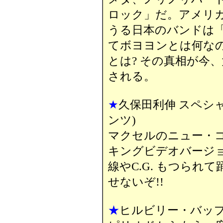
ロック」だ。アメリ
うる日本のバンドは
てボヨヨンとは何な
とは? その真相が今
される。
★
久保田利伸 スペシ
ンツ)
マクセルのニュー・
キングビデオバージョ
線やC.G. もつられ
せないぞ!!
★
ヒルビリー・バッ