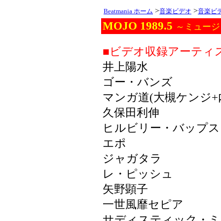
>
>
Beatmania ホーム
音楽ビデオ
音楽ビ
MOJO 1989.5
～ミュージ
■ビデオ収録アーティ
井上陽水
ゴー・バンズ
マンガ道(大槻ケンジ+
久保田利伸
ヒルビリー・バップス
エポ
ジャガタラ
レ・ピッシュ
矢野顕子
一世風靡セピア
サディスティック・ミ