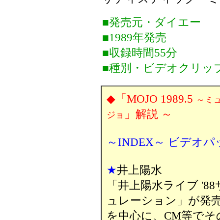
■発売元・ダイエー
■1989年発売
■収録時間55分
■種別・ビデオクリッ
◆「MOJO 1989.5
～ミ
」解説 ～
ジョ
～INDEX～ ビデオ
★
井上陽水
「井上陽水ライブ '
ュレーション」が発
を中心に、CM等で