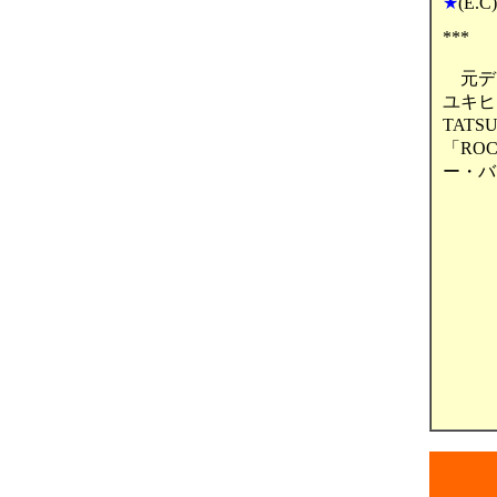
★
(E.
***
元デラ
ユキヒ
TAT
「ROC
ー・バン