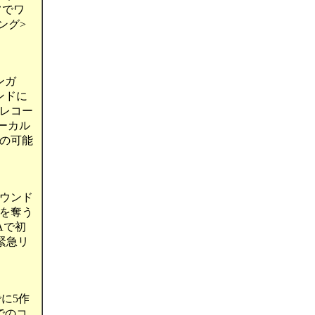
フでワ
ング>
ンガ
ンドに
しレコー
ーカル
の可能
サウンド
を奪う
Aで初
緊急リ
に5作
でのコ