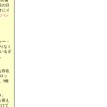
ル所属
日の日
オにイ
は
バン
ャー・
りなく
いるダ
。
な存在
ロッ
、9枚
D」
を迎え
むけて