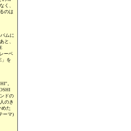
なく、
るのは
ルバムに
あと、
E
・レーベ
E」を
I"。
SHI
バンドの
の人のき
かめた
テーマ)