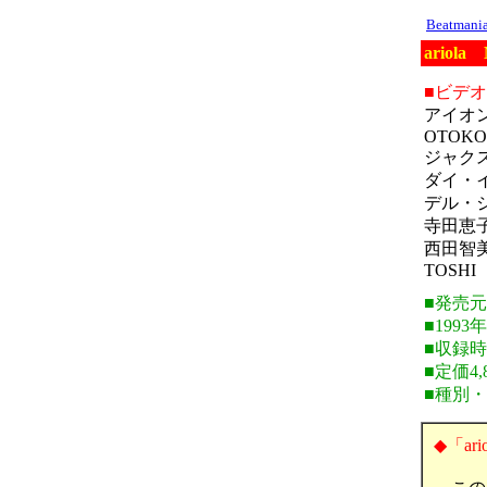
Beatman
ariola
■ビデ
アイオ
OTOKO
ジャク
ダイ・
デル・
寺田恵
西田智
TOSH
■発売
■1993
■収録時
■定価4,
■種別
◆「ar