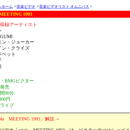
>
>
ia ホーム
音楽ビデオ
音楽ビデオリスト オムニバス
>
 MEETING 1993
オ収録アーティスト
ン
GUMI
スン・ジョーカー
イン・クライズ
ジベット
子
美
I
元・BMGビクター
年発売
間90分
800円
・ライブ
iola MEETING 1993」解説 ～