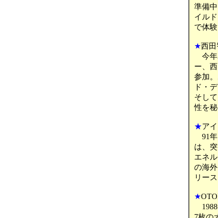
準備中
イルド
で体験
★
西田智
今年2
ー、西
参加。
ド・デ
そして
性を秘
★
アイ
91年
は、突
エネル
の海外
リース
★
OT
198
7枚の