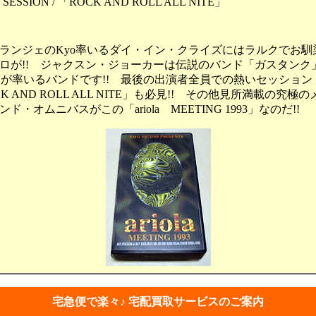
C) SESSION / 「ROCK AND ROLL ALL NITE」
ンジェのKyo率いるダイ・イン・クライズにはラルクでお馴
ロが!! ジャクスン・ジョーカーは伝説のバンド「ガスタンク
SUが率いるバンドです!! 最後の出演者全員での熱いセッション
K AND ROLL ALL NITE」も必見!! その他見所満載の究極
ド・オムニバスがこの「ariola MEETING 1993」なのだ!!
宅急便で楽々♪ 宅配買取サービスのご案内