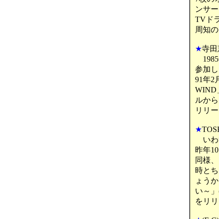
ンサー
TVド
周知の
★
寺田恵
198
参加し
91年
WIN
ルから
リリー
★
TOS
いわず
昨年1
同様、
時とち
ょうか
い～」
をリリ