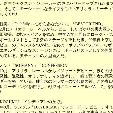
。新生ジャクスン・ジョーカー の更にパワーアップされたタ
、そしてエモーショナルなライブをこの <アリオラ・ミーティ
してくれ!
美 / 「Faithfully ～心からあなたへ～」「BEST FRIEND」
月にアリオラ・レーベルからデビューしたばかりの実力派シ
田智美。3才からピアノを始め、中学入学と同時にロック・バ
ボーカリストとして多数のステージを重ねた後、90年夏上京
ビューのチャンスをつかむ。彼女の「ポップ&パワフル」なボ
エネルギッシュなステージングは、ボーカリストとしての無限
めている。要チェックの大型新人だ。
オン / 「SO MANY」「CONFESSION」
10月、アリオラ・レーベルからメジャー・デビュー。彼らの
発性、過激性、オリジナリティを追求し、一瞬で聴く者の聴覚
ギーを発している。昨年末のドラマーの交代劇の後、この春L
レコーディングを敢行し、6月2日にニュー・アルバム「Z」を
!
OKOGUMI / 「インディアンの丘で」
8年8月、シングル「DAYBREAK」でレコード・デビュー。すで
オリジナル・アルバムをリリースしており、89年の東京ドーム