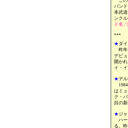
このビデ
バンド
本武道
ンクル
ド名 /
***
★
ダイ
昨年2
デビュ
開かれ
イ・イ
★
デル
198
はミュ
ク・バ
目の新
★
ジャ
ハード
る。昨