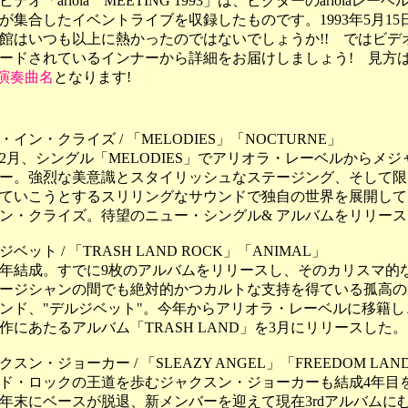
オ「ariola MEETING 1993」は、ビクターのariolaレーベ
が集合したイベントライブを収録したものです。1993年5月15
館はいつも以上に熱かったのではないでしょうか!! ではビデ
ードされているインナーから詳細をお届けしましょう! 見方
 演奏曲名
となります!
・イン・クライズ / 「MELODIES」「NOCTURNE」
月、シングル「MELODIES」でアリオラ・レーベルからメジ
ー。強烈な美意識とスタイリッシュなステージング、そして限
ていこうとするスリリングなサウンドで独自の世界を展開して
ン・クライズ。待望のニュー・シングル& アルバムをリリース
ジベット / 「TRASH LAND ROCK」「ANIMAL」
4年結成。すでに9枚のアルバムをリリースし、そのカリスマ的
ージシャンの間でも絶対的かつカルトな支持を得ている孤高の
ンド、"デルジベット"。今年からアリオラ・レーベルに移籍し
作にあたるアルバム「TRASH LAND」を3月にリリースした。
クスン・ジョーカー / 「SLEAZY ANGEL」「FREEDOM LAN
・ロックの王道を歩むジャクスン・ジョーカーも結成4年目
年末にベースが脱退、新メンバーを迎えて現在3rdアルバムに