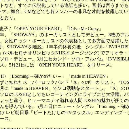
トなど、すでに伝説化している逸話も多い。音楽は言うまでも
ラマ、舞台、CMなどでも各メンバーの非凡な才能を披露してい
とおり。
子 / 「OPEN YOUR HEART」「Drive Me Crazy」
5年、「SHOW-YA」のボーカリストとしてデビュー。8枚のア
、女性ロック・ボーカリストの代表格として多方面で活躍した
2月、SHOW-YAを離脱。1年半の休養の後、シングル「PARADIS
D」(バルセロナオリンピックNHKイメージソング) でアリオラ
ソロ・デビュー。3月にセカンド・ソロ・アルバム「INVISIBL
ス、5月21日には「OPEN YOUR HEART」をリリース。
HI / 「Looming ～確かめたい～」「made in HEAVEN」
と知れたスーパーロックバンド「X」のボーカリスト、"TOSH
0月に「made in HEAVEN」でソロ活動をスタートし、「X」のTO
ソロのTOSHIとしてもレコーディングにライブにと大活躍。
ょっと違う、ヒューマニティ溢れる人間TOSHIの魅力が多く
んを呼んでいる。5月21日にニュー・シングル「Looming ～確
(テレビ朝日系「ビートたけしのTVタックル」エンディング・
ース。