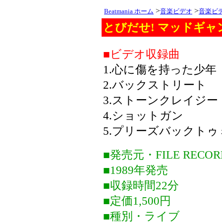
>
>
Beatmania ホーム
音楽ビデオ
音楽ビ
とびだせ! マッドギャ
■ビデオ収録曲
1.心に傷を持った少年
2.バックストリート
3.ストーンクレイジー
4.ショットガン
5.プリーズバックトゥ
■発売元・FILE RECOR
■1989年発売
■収録時間22分
■定価1,500円
■種別・ライブ