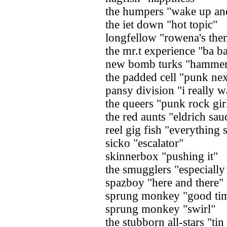
the humpers "wake up an
the iet down "hot topic"
longfellow "rowena's the
the mr.t experience "ba b
new bomb turks "hammerl
the padded cell "punk ne
pansy division "i really 
the queers "punk rock gir
the red aunts "eldrich sau
reel gig fish "everything 
sicko "escalator"
skinnerbox "pushing it"
the smugglers "especially
spazboy "here and there"
sprung monkey "good ti
sprung monkey "swirl"
the stubborn all-stars "ti