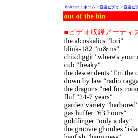
>
>
Beatmania ホーム
音楽ビデオ
音楽ビ
out of the bin
■ビデオ収録アーティ
the alcoskalics "Iori"
blink-182 "m&ms"
chixdiggit "where's you
cub "freaky"
the descendents "I'm the 
down by law "radio ragg
the dragons "red fox roo
fluf "24-7 years"
garden variety "harbored
gas huffer "63 hours"
goldfinger "only a day"
the groovie ghoulies "is
hagfish "happiness"