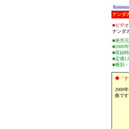
Beatman
ナンダカ
■ビデ
ナンダ
■発売
■2000
■収録時
■定価1,
■種別
◆「ナ
200
曲です