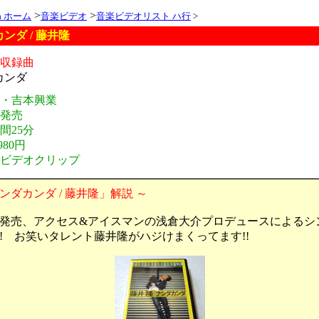
>
>
ia ホーム
音楽ビデオ
音楽ビデオリスト ハ行
>
ンダ / 藤井隆
オ収録曲
カンダ
元・吉本興業
年発売
間25分
980円
・ビデオクリップ
ンダカンダ / 藤井隆」解説 ～
0年発売、アクセス&アイスマンの浅倉大介プロデュースによるシ
! お笑いタレント藤井隆がハジけまくってます!!