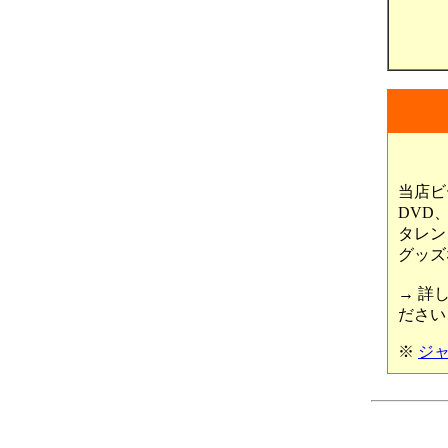
当店ビ
DVD
タレン
グッズ
→ 詳
ださい
※
ジ