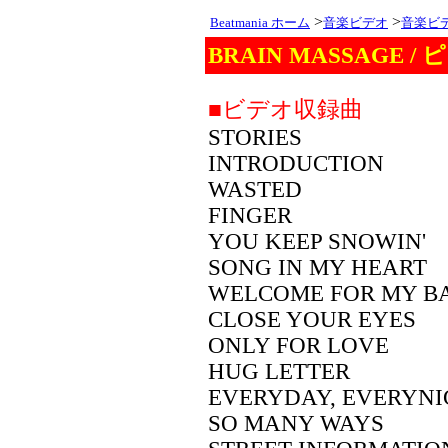
>
>
Beatmania ホーム
音楽ビデオ
音楽ビ
BRAIN MASSAGE 
■ビデオ収録曲
STORIES
INTRODUCTION
WASTED
FINGER
YOU KEEP SNOWIN'
SONG IN MY HEART
WELCOME FOR MY B
CLOSE YOUR EYES
ONLY FOR LOVE
HUG LETTER
EVERYDAY, EVERYN
SO MANY WAYS